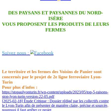
DES PAYSANS ET PAYSANNES DU NORD-
ISÈRE
VOUS PROPOSENT LES PRODUITS DE LEURS
FERMES
Suivez nous :
Le territoire et les fermes des Voisins de Panier sont
concernés par le projet de 2e ligne ferroviaire Lyon-
Turin
Pour plus d'infos :
https://stopaulyonturin.fr/wp-content/uploads/2023/05/top-5-raisons-
stop-lyon-turin-version-22-05.pdf
[2025-02-18] Étude Critique : Dossier rédigé par les collectifs contre
le Lyon-Turin afin de présenter de manière claire, précise et sourcée,
pourquoi il faut arrêter ce projet