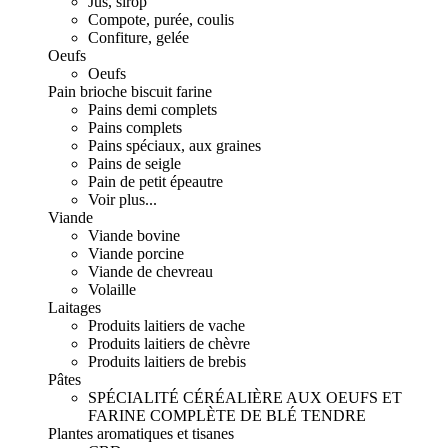
Jus, sirop
Compote, purée, coulis
Confiture, gelée
Oeufs
Oeufs
Pain brioche biscuit farine
Pains demi complets
Pains complets
Pains spéciaux, aux graines
Pains de seigle
Pain de petit épeautre
Voir plus...
Viande
Viande bovine
Viande porcine
Viande de chevreau
Volaille
Laitages
Produits laitiers de vache
Produits laitiers de chèvre
Produits laitiers de brebis
Pâtes
SPÉCIALITÉ CÉRÉALIÈRE AUX OEUFS ET
FARINE COMPLÈTE DE BLÉ TENDRE
Plantes aromatiques et tisanes