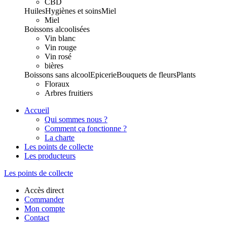
CBD
Huiles
Hygiènes et soins
Miel
Miel
Boissons alcoolisées
Vin blanc
Vin rouge
Vin rosé
bières
Boissons sans alcool
Epicerie
Bouquets de fleurs
Plants
Floraux
Arbres fruitiers
Accueil
Qui sommes nous ?
Comment ça fonctionne ?
La charte
Les points de collecte
Les producteurs
Les points de collecte
Accès direct
Commander
Mon compte
Contact